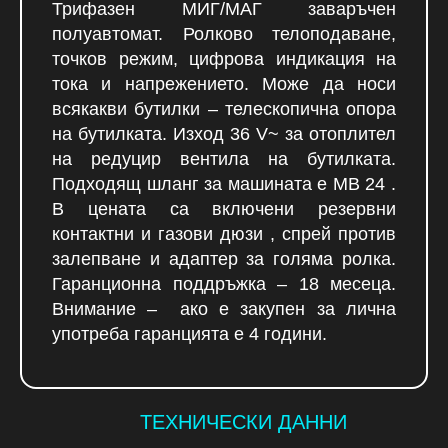
Трифазен МИГ/МАГ заваръчен
полуавтомат. Ролково телоподаване,
точков режим, цифрова индикация на
тока и напрежението. Може да носи
всякакви бутилки – телескопична опора
на бутилката. Изход 36 V~ за отоплител
на редуцир вентила на бутилката.
Подходящ шланг за машината е МВ 24 .
В цената са включени резервни
контактни и газови дюзи , спрей против
залепване и адаптер за голяма ролка.
Гаранционна поддръжка – 18 месеца.
Внимание – ако е закупен за лична
употреба гаранцията е 4 години.
ТЕХНИЧЕСКИ ДАННИ